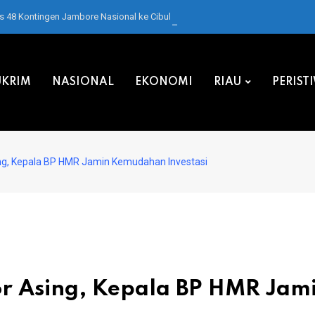
as 48 Kontingen Jambore Nasional ke Cibubur
KRIM
NASIONAL
EKONOMI
RIAU
PERIST
ing, Kepala BP HMR Jamin Kemudahan Investasi
r Asing, Kepala BP HMR Jam