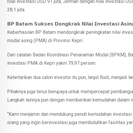
nilai investasi USD 91 juta, Jerman dengan nilai investasi US
28,1 juta.
𝗕𝗣 𝗕𝗮𝘁𝗮𝗺 𝗦𝘂𝗸𝘀𝗲𝘀 𝗗𝗼𝗻𝗴𝗸𝗿𝗮𝗸 𝗡𝗶𝗹𝗮𝗶 𝗜𝗻𝘃𝗲𝘀𝘁𝗮𝘀𝗶 𝗔𝘀𝗶𝗻
Keberhasilan BP Batam mendongkrak peningkatan nilai inves
modal asing (PMA) di Provinsi Kepri.
Dari catatan Badan Koordinasi Penanaman Modal (BPKM), B
investasi PMA di Kepri yakni 79,97 persen.
Ketertarikan dua calon investor itu pun, lanjut Rudi, menjadi
Pihaknya juga terus berupaya untuk mempercepat pembangun
Langkah lainnya pun dengan memberikan kemudahan dalam m
“Kami menjamin dan mendukung penuh kemudahan investasi ya
orang yang ingin berinvestasi juga membutuhkan fasilitas y