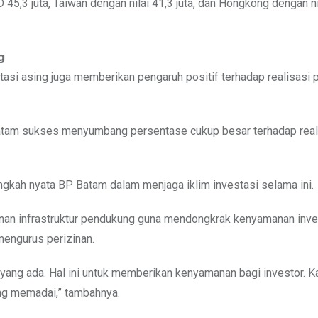
D 45,3 juta, Taiwan dengan nilai 41,3 juta, dan Hongkong dengan n
𝗴
tasi asing juga memberikan pengaruh positif terhadap realisasi
atam sukses menyumbang persentase cukup besar terhadap real
 langkah nyata BP Batam dalam menjaga iklim investasi selama ini.
an infrastruktur pendukung guna mendongkrak kenyamanan inves
engurus perizinan.
ng ada. Hal ini untuk memberikan kenyamanan bagi investor. K
ang memadai,” tambahnya.