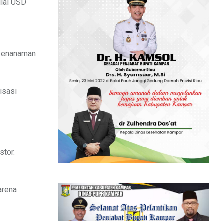
ilai USD
 penanaman
isasi
tor.
arena