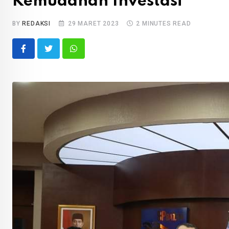
Kemudahan Investasi
BY
REDAKSI
29 MARET 2023
2 MINUTES READ
Whatsapp