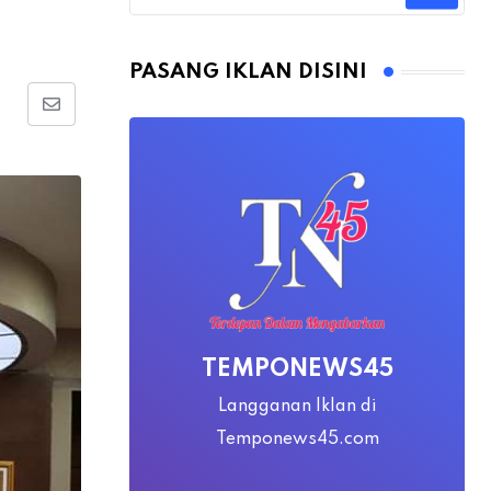
PASANG IKLAN DISINI
Share
via
Email
TEMPONEWS45
Langganan Iklan di
Temponews45.com