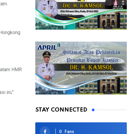
tam.
n Hongkong
 Batam HMR
i ini,”
STAY CONNECTED
0
Fans