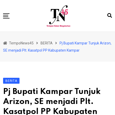
Skip
to
content
HOME
TempoNews45
BERITA
Pj Bupati Kampar Tunjuk Arizon,
BISNIS
SE menjadi Plt. Kasatpol PP Kabupaten Kampar
HUKRIM
NASIONAL
EKONOMI
BERITA
RIAU
Pj Bupati Kampar Tunjuk
PERISTIWA
Arizon, SE menjadi Plt.
OLAHRAGA
Kasatpol PP Kabupaten
PENDIDIKAN