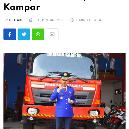
Kampar
BY
REDAKSI
3 FEBRUARI 2023
1 MINUTE READ
Whatsapp
Share
via
Email