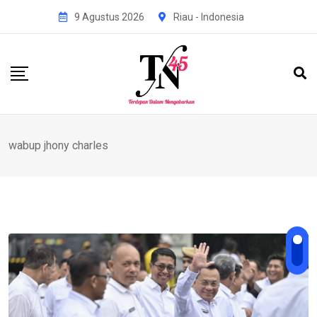
Skip
9 Agustus 2026
Riau - Indonesia
to
content
wabup jhony charles