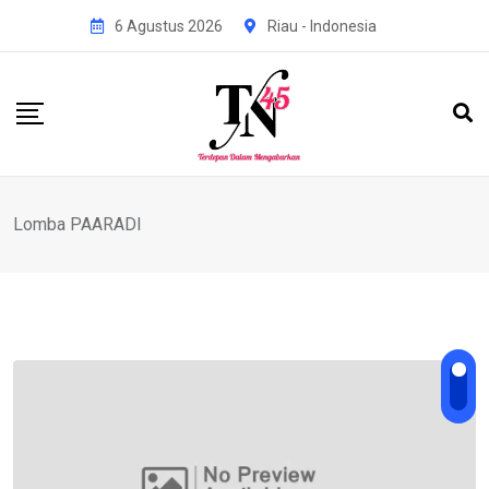
Skip
6 Agustus 2026
Riau - Indonesia
to
content
Lomba PAARADI